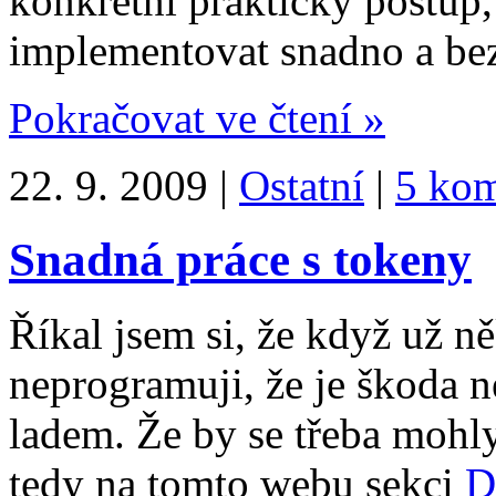
konkrétní praktický postup
implementovat snadno a bez
Pokračovat ve čtení »
22. 9. 2009 |
Ostatní
|
5 kom
Snadná práce s tokeny
Říkal jsem si, že když už ně
neprogramuji, že je škoda 
ladem. Že by se třeba mohl
tedy na tomto webu sekci
D