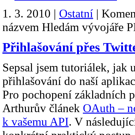
1. 3. 2010 |
Ostatní
|
Koment
názvem Hledám vývojáře 
Přihlašování přes Twit
Sepsal jsem tutoriálek, ja
přihlašování do naší aplika
Pro pochopení základních p
Arthurův článek
OAuth – no
k vašemu API
. V následují