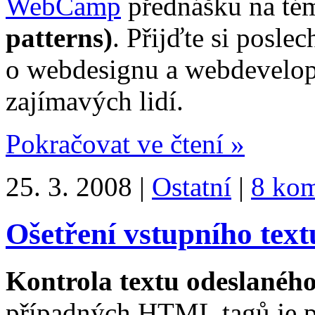
WebCamp
přednášku na t
patterns)
. Přijďte si posle
o webdesignu a webdevelopm
zajímavých lidí.
Pokračovat ve čtení »
25. 3. 2008 |
Ostatní
|
8 kom
Ošetření vstupního te
Kontrola textu odeslaného
případných
HTML
tagů je 