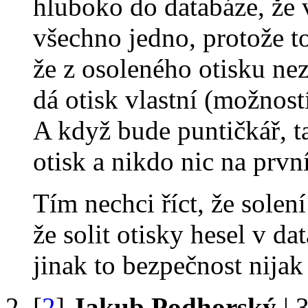
hluboko do databáze, že v
všechno jedno, protože t
že z osoleného otisku nez
dá otisk vlastní (možností
A když bude puntičkář, t
otisk a nikdo nic na prv
Tím nechci říct, že solen
že solit otisky hesel v da
jinak to bezpečnost nijak
[
2
]
Jakub Podhorský
| 