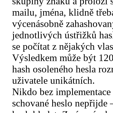
skupiny znaků a proloží s
mailu, jména, klidně třeb
výcenásobně zahashovanýc
jednotlivých ústřižků ha
se počítat z nějakých vla
Výsledkem může být 120
hash osoleného hesla roz
uživatele unikátních.
Nikdo bez implementace 
schované heslo nepřijde 