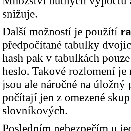
Množství nutných výpočtů a
snižuje.
Další možností je použítí
ra
předpočítané tabulky dvoji
hash pak v tabulkách pouze 
heslo. Takové rozlomení je 
jsou ale náročné na úložný p
počítají jen z omezené skup
slovníkových.
Posledním nebezpečím u je