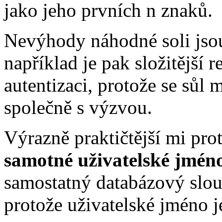
jako jeho prvních n znaků.
Nevýhody náhodné soli jsou
například je pak složitější
autentizaci, protože se sůl 
společně s výzvou.
Výrazně praktičtější mi pro
samotné uživatelské jmén
samostatný databázový slou
protože uživatelské jméno j