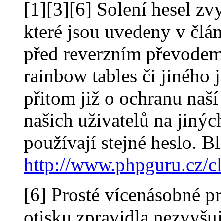
[1][3][6] Solení hesel zv
které jsou uvedeny v člá
před reverzním převodem
rainbow tables či jiného 
přitom již o ochranu naší
našich uživatelů na jiný
používají stejné heslo. Bl
http://www.phpguru.cz/c
[6] Prosté vícenásobné p
otisku zpravidla nezvyšuj