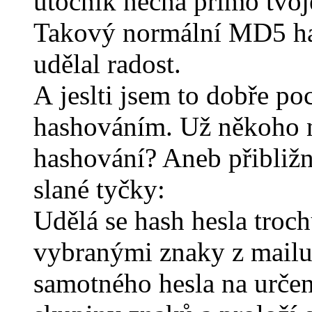
útočník nechá přímo tvoj
Takový normální MD5 ha
udělal radost.
A jeslti jsem to dobře po
hashováním. Už někoho na
hashování? Aneb přibližn
slané tyčky:
Udělá se hash hesla troc
vybranými znaky z mailu
samotného hesla na určená