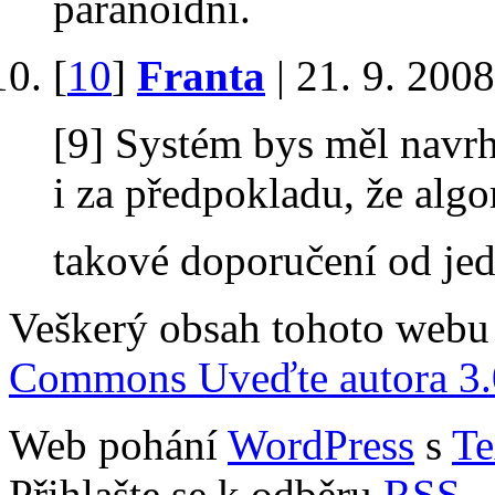
paranoidní.
[
10
]
Franta
| 21. 9. 200
[9] Systém bys měl navrh
i za předpokladu, že algo
takové doporučení od je
Veškerý obsah tohoto webu 
Commons Uveďte autora 3.
Web pohání
WordPress
s
Te
Přihlašte se k odběru
RSS
.