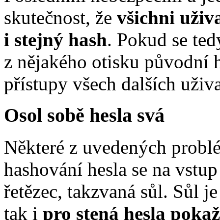
skutečnost, že
všichni uživ
i stejný hash
. Pokud se ted
z nějakého otisku původní 
přístupy všech dalších uživ
Osol sobě hesla svá
Některé z uvedených probl
hashování hesla se na vstup 
řetězec, takzvaná sůl. Sůl j
tak i
pro stená hesla pokaž