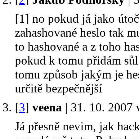
[1] no pokud já jako úto
zahashované heslo tak mu
to hashované a z toho h
pokud k tomu přidám sůl 
tomu způsob jakým je hes
určitě bezpečnější
[
3
]
veena
| 31. 10. 2007 
Já přesně nevim, jak hack