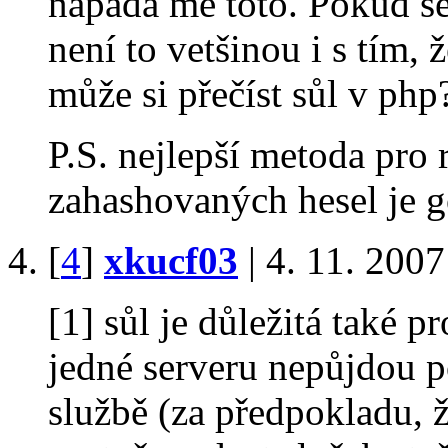
napadá mě toto. Pokud se
není to vetšinou i s tím, 
může si přečíst sůl v ph
P.S. nejlepší metoda pro
zahashovaných hesel je g
[
4
]
xkucf03
| 4. 11. 2007
[1] sůl je důležitá také p
jedné serveru nepůjdou po
službě (za předpokladu, ž