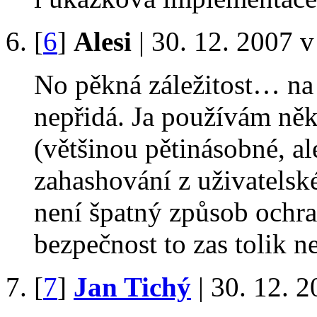
[
6
]
Alesi
| 30. 12. 2007 v
No pěkná záležitost… na b
nepřidá. Ja používám ně
(většinou pětinásobné, al
zahashování z uživatelsk
není špatný způsob ochran
bezpečnost to zas tolik n
[
7
]
Jan Tichý
| 30. 12. 