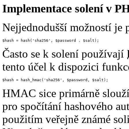
Implementace solení v P
Nejjednodušší možností je pr
$hash
 = hash(
'sha256'
, 
$password
 . 
$salt
);
Často se k solení používají
tento účel k dispozici funk
$hash
 = hash_hmac(
'sha256'
, 
$password
, 
$salt
);
HMAC sice primárně slouží
pro spočítání hashového au
použitím veřejně známé soli