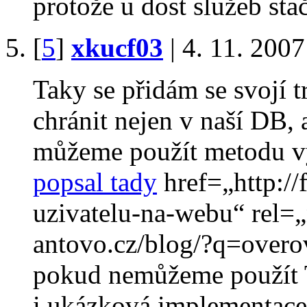
protože u dost služeb stač
[
5
]
xkucf03
| 4. 11. 2007
Taky se přidám se svojí t
chránit nejen v naší DB, 
můžeme použít metodu v
popsal tady
href=„http://
uzivatelu-na-webu“ rel=„
antovo.cz/blog/?q=­overo
pokud nemůžeme použít 
i ukázková implementace