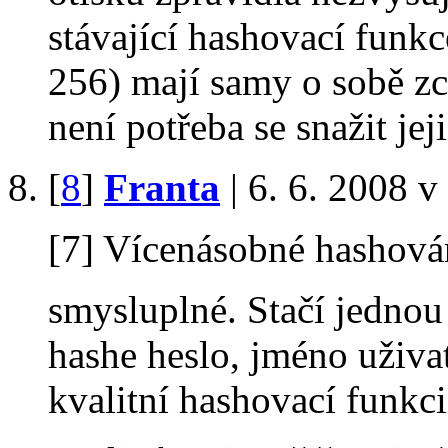
stávající hashovací funk
256) mají samy o sobě zce
není potřeba se snažit jej
[
8
]
Franta
| 6. 6. 2008 v
[7] Vícenásobné hashová
smysluplné. Stačí jedno
hashe heslo, jméno uživat
kvalitní hashovací funkci