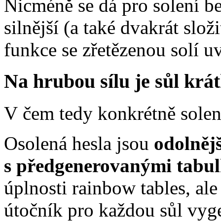
Nicméně se dá pro solení b
silnější (a také dvakrát slož
funkce se zřetězenou solí u
Na hrubou sílu je sůl krá
V čem tedy konkrétně sole
Osolená hesla jsou
odolněj
s předgenerovanými tabu
úplnosti rainbow tables, ale
útočník pro každou sůl vyg