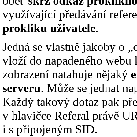
oběť
skrz odkaz proklikn
využívající předávání refere
prokliku uživatele
.
Jedná se vlastně jakoby o 
vloží do napadeného webu k
zobrazení natahuje nějaký
e
serveru
. Může se jednat na
Každý takový dotaz pak př
v hlavičce Referal právě U
i s připojeným SID.