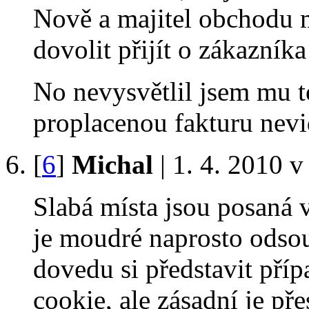
Nově a majitel obchodu m
dovolit přijít o zákazní
No nevysvětlil jsem mu t
proplacenou fakturu nev
[
6
]
Michal
| 1. 4. 2010 v
Slabá místa jsou posaná 
je moudré naprosto odso
dovedu si představit pří
cookie, ale zásadní je př