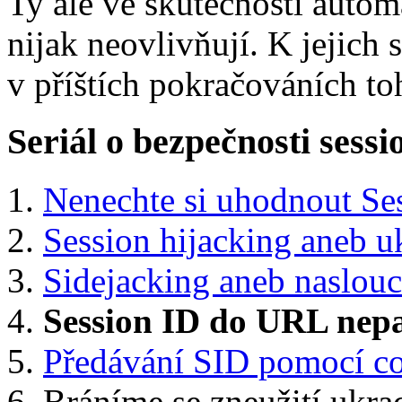
Ty ale ve skutečnosti auto
nijak neovlivňují. K jejic
v příštích pokračováních toh
Seriál o bezpečnosti sessi
Nenechte si uhodnout Se
Session hijacking aneb u
Sidejacking aneb naslouc
Session ID do URL nepa
Předávání SID pomocí c
Bráníme se zneužití ukr