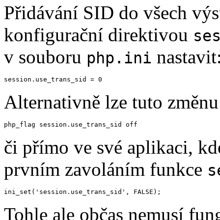
Přidávání SID do všech výs
konfigurační direktivou
se
v souboru
nastavit
php.ini
session.use_trans_sid = 
0
Alternativně lze tuto změnu
php_flag session.use_trans_sid off
či přímo ve své aplikaci, kd
prvním zavoláním funkce
s
ini_set(
'session.use_trans_sid'
, 
FALSE
);
Tohle ale občas nemusí fung