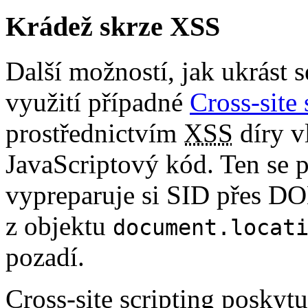
Krádež skrze XSS
Další možností, jak ukrást 
využití případné
Cross-site 
prostřednictvím
XSS
díry v
JavaScriptový kód. Ten se pa
vypreparuje si SID přes D
z objektu
document.locat
pozadí.
Cross-site scripting poskyt