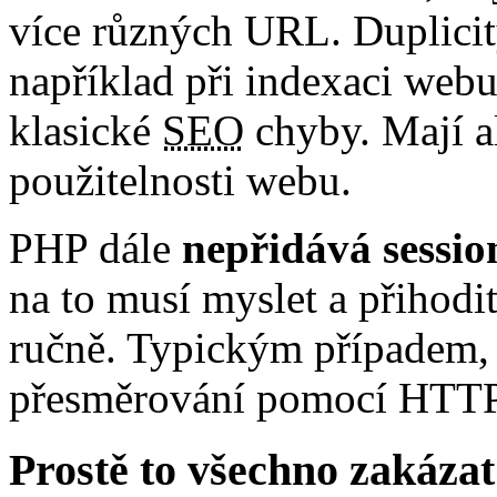
více různých URL. Duplicit
například při indexaci webu
klasické
SEO
chyby. Mají a
použitelnosti webu.
PHP dále
nepřidává sessio
na to musí myslet a přihod
ručně. Typickým případem, 
přesměrování pomocí HTTP
Prostě to všechno zakázat