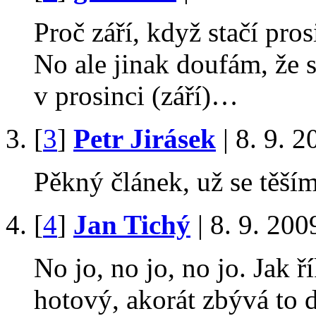
Proč září, když stačí pros
No ale jinak doufám, že 
v prosinci (září)…
[
3
]
Petr Jirásek
| 8. 9. 
Pěkný článek, už se těším
[
4
]
Jan Tichý
| 8. 9. 200
No jo, no jo, no jo. Jak 
hotový, akorát zbývá to d