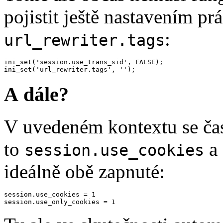
pojistit ještě nastavením pr
:
url_rewriter.tags
ini_set(
'session.use_trans_sid'
, 
FALSE
);

ini_set(
'url_rewriter.tags'
, 
''
);
A dále?
V uvedeném kontextu se čast
to
a
session.use_cookies
ideálně obě zapnuté:
session.use_cookies = 
1
session.use_only_cookies = 
1